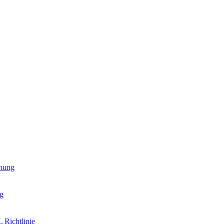
hung
g
 Richtlinie