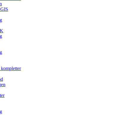
n
. GIS
g
TK
g
g
 kompletter
nd
gen
ter
g