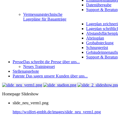
Erhaltungsmanage
Datenübergabe
Support & Beratun
Vermessungstechnische
Lagepläne für Bauanträge
Lageplan zeichneri
Lageplan schriftlic
Abstandsflächenpl
Abrissplan
Grobabsteckung
Schnurgerüst
Gebäudeinnenauf
Support & Beratun
Presse
Das schreibt die Presse über uns...
Neues Trainingsset
Stellenangebote
Patente
Das sagen unsere Kunden über uns...
Homepage Slideshow
slide_neu_verm1.png
https://wolfert-gmbh.de/images/slide_neu_verm1.png