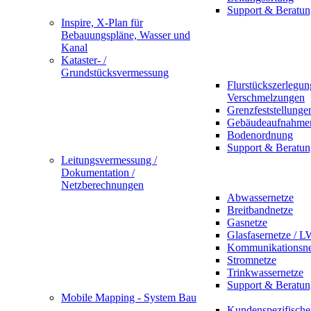
Support & Beratun
Inspire, X-Plan für
Bebauungspläne, Wasser und
Kanal
Kataster- /
Grundstücksvermessung
Flurstückszerlegu
Verschmelzungen
Grenzfeststellunge
Gebäudeaufnahme
Bodenordnung
Support & Beratun
Leitungsvermessung /
Dokumentation /
Netzberechnungen
Abwassernetze
Breitbandnetze
Gasnetze
Glasfasernetze / 
Kommunikationsne
Stromnetze
Trinkwassernetze
Support & Beratun
Mobile Mapping - System Bau
Kundenspezifische