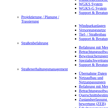
WGKS System
WGKS-G System
Support & Beratun
Projektierung / Planung /
Trassierung
Windparkanlagen
Versorgungsnetze
Tief- / Straßenbau
Support & Beratun
Straßenbefahrung
Befahrung mit Mes
Betrachtungssoftw
Beweissicherunge
Spezialschwertrans
Support & Beratun
Straßenerhaltungsmanagement
Übernahme Daten
Netzaufbau und
Netzanpassungen
Befahrung mit Mes
Betrachtungssoftw
Querschnittsbesti
Zustandserfassung
bewertung (ZEB)