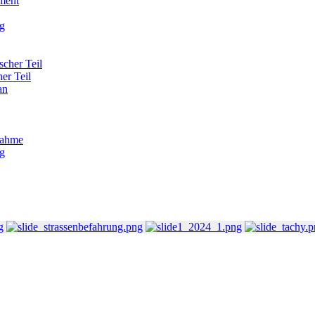
ment
g
scher Teil
her Teil
an
nahme
g