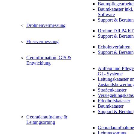
Baumpflegearbeite
Baumkataster inkl
Software
Support & Beratun
Drohnenvermessung
Drohne DJI P4 R
Support & Beratun
Flussvermessung
Echolotverfahren
Support & Beratun
Geoinformation, GIS &
Entwicklung
Aufbau und Pflege
GI - Systeme
Leitungskataster u
Zustandsbewertun
Straßenkataster
Versiegelungskatas
Friedhofskataster
Baumkataster
Support & Beratun
Georadaraufnahme &
Leitungsortung
Georadaraufnahme
Leitungsortung