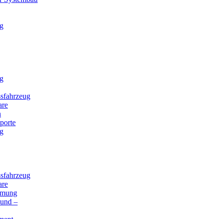
g
g
sfahrzeug
are
n
porte
g
sfahrzeug
are
mmung
 und –