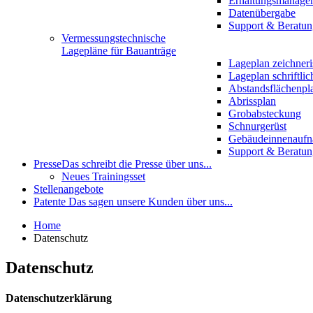
Erhaltungsmanage
Datenübergabe
Support & Beratun
Vermessungstechnische
Lagepläne für Bauanträge
Lageplan zeichneri
Lageplan schriftlic
Abstandsflächenpl
Abrissplan
Grobabsteckung
Schnurgerüst
Gebäudeinnenauf
Support & Beratun
Presse
Das schreibt die Presse über uns...
Neues Trainingsset
Stellenangebote
Patente
Das sagen unsere Kunden über uns...
Home
Datenschutz
Datenschutz
Datenschutzerklärung