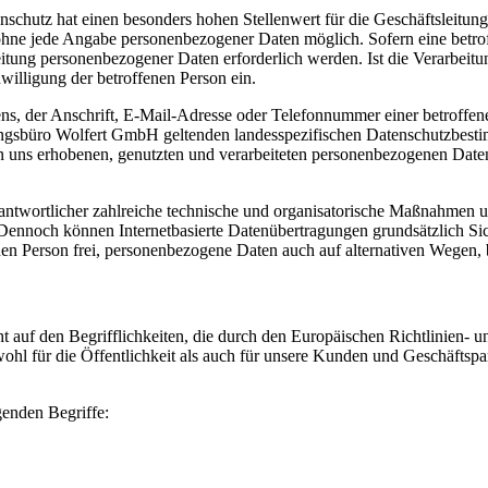
enschutz hat einen besonders hohen Stellenwert für die Geschäftslei
 ohne jede Angabe personenbezogener Daten möglich. Sofern eine betro
itung personenbezogener Daten erforderlich werden. Ist die Verarbeitu
willigung der betroffenen Person ein.
, der Anschrift, E-Mail-Adresse oder Telefonnummer einer betroffenen
gsbüro Wolfert GmbH geltenden landesspezifischen Datenschutzbestim
uns erhobenen, genutzten und verarbeiteten personenbezogenen Daten 
ntwortlicher zahlreiche technische und organisatorische Maßnahmen um
 Dennoch können Internetbasierte Datenübertragungen grundsätzlich Sic
en Person frei, personenbezogene Daten auch auf alternativen Wegen, be
auf den Begrifflichkeiten, die durch den Europäischen Richtlinien-
für die Öffentlichkeit als auch für unsere Kunden und Geschäftspartn
genden Begriffe: