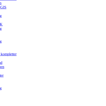
n
. GIS
g
TK
g
g
 kompletter
nd
gen
ter
g