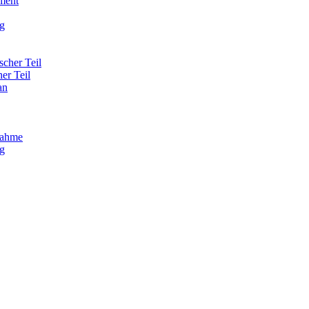
ment
g
scher Teil
her Teil
an
nahme
g