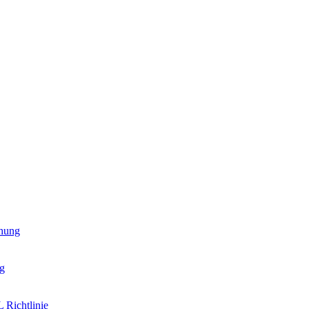
hung
g
 Richtlinie