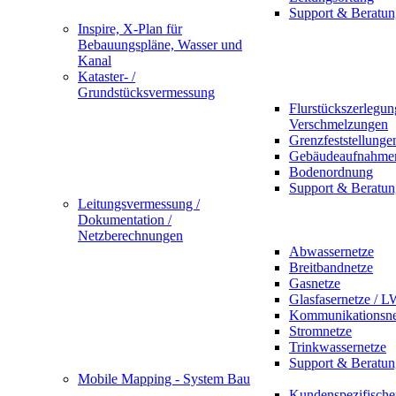
Support & Beratun
Inspire, X-Plan für
Bebauungspläne, Wasser und
Kanal
Kataster- /
Grundstücksvermessung
Flurstückszerlegu
Verschmelzungen
Grenzfeststellunge
Gebäudeaufnahme
Bodenordnung
Support & Beratun
Leitungsvermessung /
Dokumentation /
Netzberechnungen
Abwassernetze
Breitbandnetze
Gasnetze
Glasfasernetze / 
Kommunikationsne
Stromnetze
Trinkwassernetze
Support & Beratun
Mobile Mapping - System Bau
Kundenspezifische