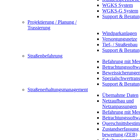
WGKS System
WGKS-G System
Support & Beratun
Projektierung / Planung /
Trassierung
Windparkanlagen
Versorgungsnetze
Tief- / Straßenbau
Support & Beratun
Straßenbefahrung
Befahrung mit Mes
Betrachtungssoftw
Beweissicherunge
Spezialschwertrans
Support & Beratun
Straßenerhaltungsmanagement
Übernahme Daten
Netzaufbau und
Netzanpassungen
Befahrung mit Mes
Betrachtungssoftw
Querschnittsbesti
Zustandserfassung
bewertung (ZEB)