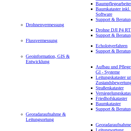
Baumpflegearbeite
Baumkataster inkl
Software
Support & Beratun
Drohnenvermessung
Drohne DJI P4 R
Support & Beratun
Flussvermessung
Echolotverfahren
Support & Beratun
Geoinformation, GIS &
Entwicklung
Aufbau und Pflege
GI - Systeme
Leitungskataster u
Zustandsbewertun
Straßenkataster
Versiegelungskatas
Friedhofskataster
Baumkataster
Support & Beratun
Georadaraufnahme &
Leitungsortung
Georadaraufnahme
Leitungsortung