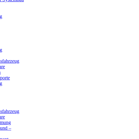
g
g
sfahrzeug
are
n
porte
g
sfahrzeug
are
mmung
 und –