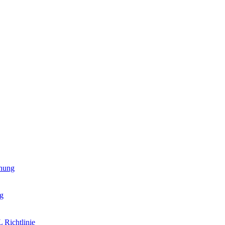
hung
g
 Richtlinie