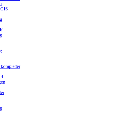
n
. GIS
g
TK
g
g
 kompletter
nd
gen
ter
g