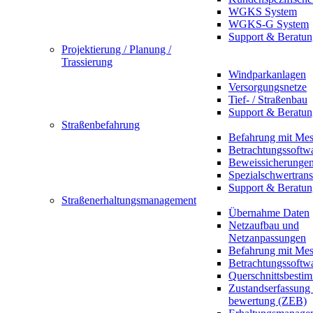
WGKS System
WGKS-G System
Support & Beratun
Projektierung / Planung /
Trassierung
Windparkanlagen
Versorgungsnetze
Tief- / Straßenbau
Support & Beratun
Straßenbefahrung
Befahrung mit Mes
Betrachtungssoftw
Beweissicherunge
Spezialschwertrans
Support & Beratun
Straßenerhaltungsmanagement
Übernahme Daten
Netzaufbau und
Netzanpassungen
Befahrung mit Mes
Betrachtungssoftw
Querschnittsbesti
Zustandserfassung
bewertung (ZEB)