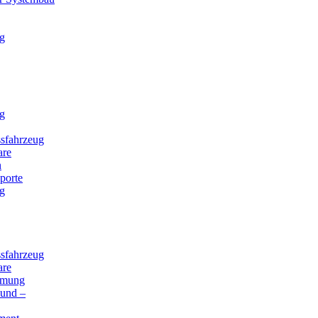
g
g
sfahrzeug
are
n
porte
g
sfahrzeug
are
mmung
 und –