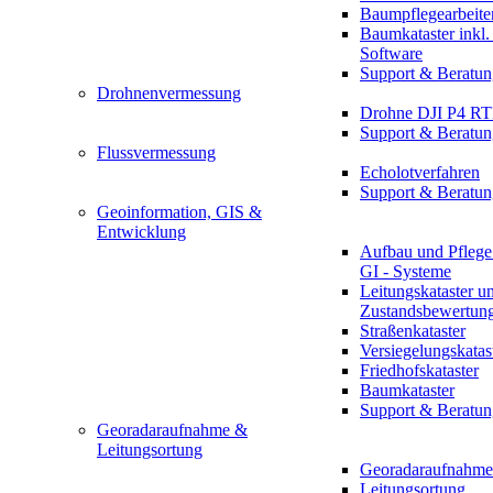
Baumpflegearbeite
Baumkataster inkl
Software
Support & Beratun
Drohnenvermessung
Drohne DJI P4 R
Support & Beratun
Flussvermessung
Echolotverfahren
Support & Beratun
Geoinformation, GIS &
Entwicklung
Aufbau und Pflege
GI - Systeme
Leitungskataster u
Zustandsbewertun
Straßenkataster
Versiegelungskatas
Friedhofskataster
Baumkataster
Support & Beratun
Georadaraufnahme &
Leitungsortung
Georadaraufnahme
Leitungsortung