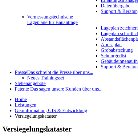
Erhaltungsmanage
Datenübergabe
Support & Beratun
Vermessungstechnische
Lagepläne für Bauanträge
Lageplan zeichneri
Lageplan schriftlic
Abstandsflächenpl
Abrissplan
Grobabsteckung
Schnurgerüst
Gebäudeinnenauf
Support & Beratun
Presse
Das schreibt die Presse über uns...
Neues Trainingsset
Stellenangebote
Patente
Das sagen unsere Kunden über uns...
Home
Leistungen
Geoinformation, GIS & Entwicklung
Versiegelungskataster
Versiegelungskataster