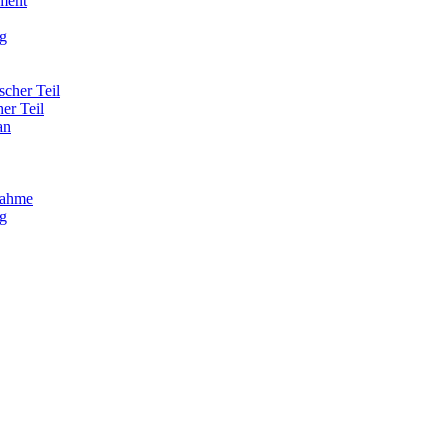
ment
g
scher Teil
her Teil
an
nahme
g