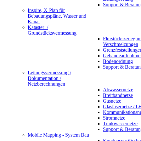
Support & Beratun
Inspire, X-Plan für
Bebauungspläne, Wasser und
Kanal
Kataster- /
Grundstücksvermessung
Flurstückszerlegu
Verschmelzungen
Grenzfeststellunge
Gebäudeaufnahme
Bodenordnung
Support & Beratun
Leitungsvermessung /
Dokumentation /
Netzberechnungen
Abwassernetze
Breitbandnetze
Gasnetze
Glasfasernetze / 
Kommunikationsne
Stromnetze
Trinkwassernetze
Support & Beratun
Mobile Mapping - System Bau
Kundenspezifische