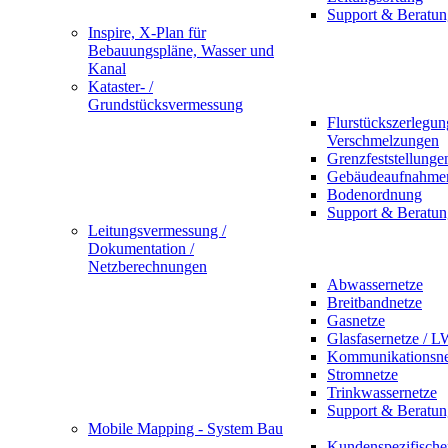
Support & Beratun
Inspire, X-Plan für
Bebauungspläne, Wasser und
Kanal
Kataster- /
Grundstücksvermessung
Flurstückszerlegu
Verschmelzungen
Grenzfeststellunge
Gebäudeaufnahme
Bodenordnung
Support & Beratun
Leitungsvermessung /
Dokumentation /
Netzberechnungen
Abwassernetze
Breitbandnetze
Gasnetze
Glasfasernetze / 
Kommunikationsne
Stromnetze
Trinkwassernetze
Support & Beratun
Mobile Mapping - System Bau
Kundenspezifische