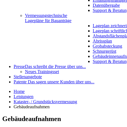
Erhaltungsmanage
Datenübergabe
Support & Beratun
Vermessungstechnische
Lagepläne für Bauanträge
Lageplan zeichneri
Lageplan schriftlic
Abstandsflächenpl
Abrissplan
Grobabsteckung
Schnurgerüst
Gebäudeinnenauf
Support & Beratun
Presse
Das schreibt die Presse über uns...
Neues Trainingsset
Stellenangebote
Patente
Das sagen unsere Kunden über uns...
Home
Leistungen
Kataster- / Grundstücksvermessung
Gebäudeaufnahmen
Gebäudeaufnahmen