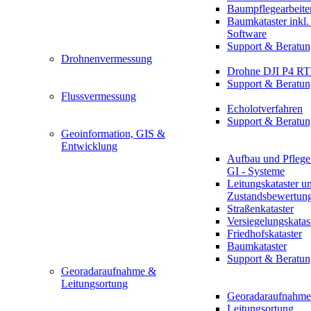
Baumpflegearbeite
Baumkataster inkl
Software
Support & Beratun
Drohnenvermessung
Drohne DJI P4 R
Support & Beratun
Flussvermessung
Echolotverfahren
Support & Beratun
Geoinformation, GIS &
Entwicklung
Aufbau und Pflege
GI - Systeme
Leitungskataster u
Zustandsbewertun
Straßenkataster
Versiegelungskatas
Friedhofskataster
Baumkataster
Support & Beratun
Georadaraufnahme &
Leitungsortung
Georadaraufnahme
Leitungsortung