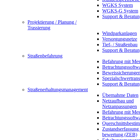
WGKS System
WGKS-G System
Support & Beratun
Projektierung / Planung /
Trassierung
Windparkanlagen
Versorgungsnetze
Tief- / Straßenbau
Support & Beratun
Straßenbefahrung
Befahrung mit Mes
Betrachtungssoftw
Beweissicherunge
Spezialschwertrans
Support & Beratun
Straßenerhaltungsmanagement
Übernahme Daten
Netzaufbau und
Netzanpassungen
Befahrung mit Mes
Betrachtungssoftw
Querschnittsbesti
Zustandserfassung
bewertung (ZEB)