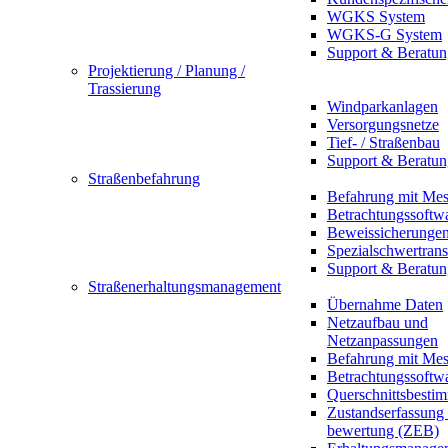
WGKS System
WGKS-G System
Support & Beratun
Projektierung / Planung /
Trassierung
Windparkanlagen
Versorgungsnetze
Tief- / Straßenbau
Support & Beratun
Straßenbefahrung
Befahrung mit Mes
Betrachtungssoftw
Beweissicherunge
Spezialschwertrans
Support & Beratun
Straßenerhaltungsmanagement
Übernahme Daten
Netzaufbau und
Netzanpassungen
Befahrung mit Mes
Betrachtungssoftw
Querschnittsbesti
Zustandserfassung
bewertung (ZEB)