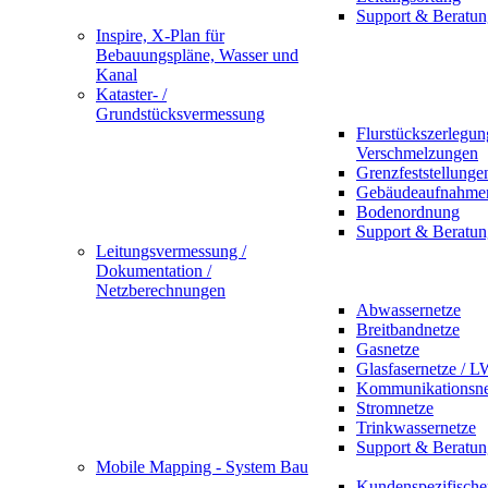
Support & Beratun
Inspire, X-Plan für
Bebauungspläne, Wasser und
Kanal
Kataster- /
Grundstücksvermessung
Flurstückszerlegu
Verschmelzungen
Grenzfeststellunge
Gebäudeaufnahme
Bodenordnung
Support & Beratun
Leitungsvermessung /
Dokumentation /
Netzberechnungen
Abwassernetze
Breitbandnetze
Gasnetze
Glasfasernetze / 
Kommunikationsne
Stromnetze
Trinkwassernetze
Support & Beratun
Mobile Mapping - System Bau
Kundenspezifische