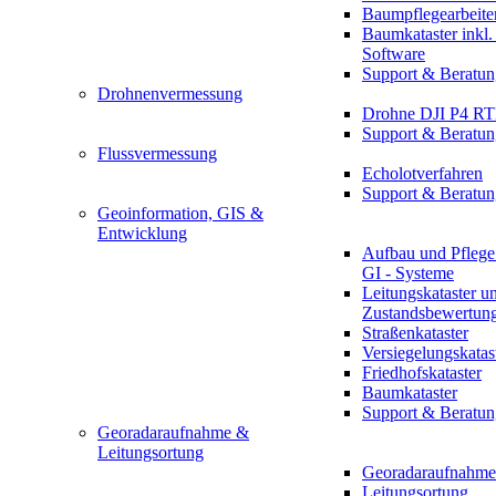
Baumpflegearbeite
Baumkataster inkl
Software
Support & Beratun
Drohnenvermessung
Drohne DJI P4 R
Support & Beratun
Flussvermessung
Echolotverfahren
Support & Beratun
Geoinformation, GIS &
Entwicklung
Aufbau und Pflege
GI - Systeme
Leitungskataster u
Zustandsbewertun
Straßenkataster
Versiegelungskatas
Friedhofskataster
Baumkataster
Support & Beratun
Georadaraufnahme &
Leitungsortung
Georadaraufnahme
Leitungsortung