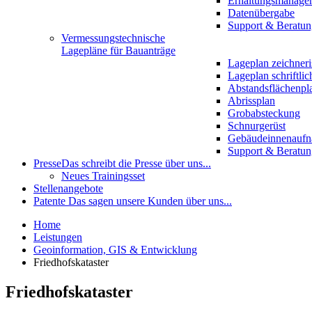
Erhaltungsmanage
Datenübergabe
Support & Beratun
Vermessungstechnische
Lagepläne für Bauanträge
Lageplan zeichneri
Lageplan schriftlic
Abstandsflächenpl
Abrissplan
Grobabsteckung
Schnurgerüst
Gebäudeinnenauf
Support & Beratun
Presse
Das schreibt die Presse über uns...
Neues Trainingsset
Stellenangebote
Patente
Das sagen unsere Kunden über uns...
Home
Leistungen
Geoinformation, GIS & Entwicklung
Friedhofskataster
Friedhofskataster