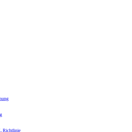
hung
g
 Richtlinie