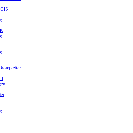
n
. GIS
g
TK
g
g
 kompletter
nd
gen
ter
g