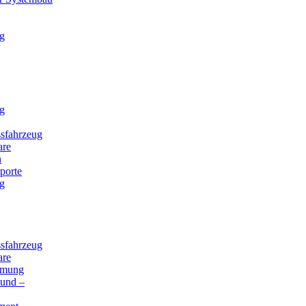
g
g
sfahrzeug
are
n
porte
g
sfahrzeug
are
mmung
 und –