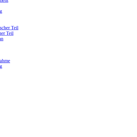
ment
g
scher Teil
her Teil
an
nahme
g