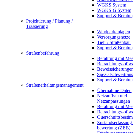
WGKS System
WGKS-G System
Support & Beratun
Projektierung / Planung /
Trassierung
Windparkanlagen
Versorgungsnetze
Tief- / Straßenbau
Support & Beratun
Straßenbefahrung
Befahrung mit Mes
Betrachtungssoftw
Beweissicherunge
Spezialschwertrans
Support & Beratun
Straßenerhaltungsmanagement
Übernahme Daten
Netzaufbau und
Netzanpassungen
Befahrung mit Mes
Betrachtungssoftw
Querschnittsbesti
Zustandserfassung
bewertung (ZEB)