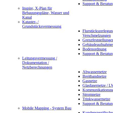
Support & Beratun
Inspire, X-Plan für
Bebauungspläne, Wasser und
Kanal
Kataster- /
Grundstücksvermessung
Flurstückszerlegu
Verschmelzungen
Grenzfeststellunge
Gebäudeaufnahme
Bodenordnung
Support & Beratun
Leitungsvermessung /
Dokumentation /
Netzberechnungen
Abwassernetze
Breitbandnetze
Gasnetze
Glasfasernetze / 
Kommunikationsne
Stromnetze
Trinkwassernetze
Support & Beratun
Mobile Mapping - System Bau
Kundenspezifische