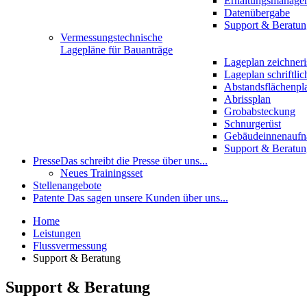
Erhaltungsmanage
Datenübergabe
Support & Beratun
Vermessungstechnische
Lagepläne für Bauanträge
Lageplan zeichneri
Lageplan schriftlic
Abstandsflächenpl
Abrissplan
Grobabsteckung
Schnurgerüst
Gebäudeinnenauf
Support & Beratun
Presse
Das schreibt die Presse über uns...
Neues Trainingsset
Stellenangebote
Patente
Das sagen unsere Kunden über uns...
Home
Leistungen
Flussvermessung
Support & Beratung
Support & Beratung