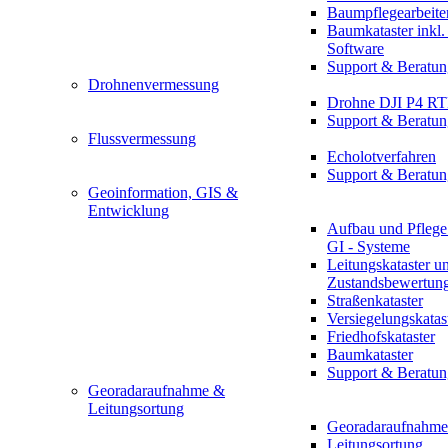
Baumpflegearbeite
Baumkataster inkl
Software
Support & Beratun
Drohnenvermessung
Drohne DJI P4 R
Support & Beratun
Flussvermessung
Echolotverfahren
Support & Beratun
Geoinformation, GIS &
Entwicklung
Aufbau und Pflege
GI - Systeme
Leitungskataster u
Zustandsbewertun
Straßenkataster
Versiegelungskatas
Friedhofskataster
Baumkataster
Support & Beratun
Georadaraufnahme &
Leitungsortung
Georadaraufnahme
Leitungsortung